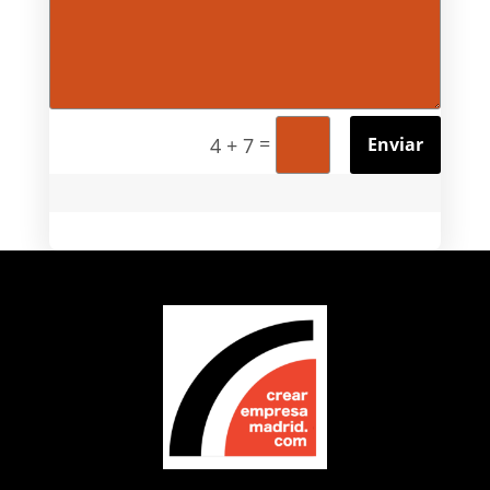
=
Enviar
4 + 7