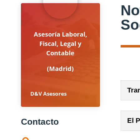
No
So
Asesoría Laboral,
Fiscal, Legal y
Contable
(Madrid)
Tra
D&V Asesores
El 
Contacto