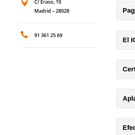

C/ Eraso, 10
Pag
Madrid – 28028

91 361 25 69
El 
Cer
Apl
Efec