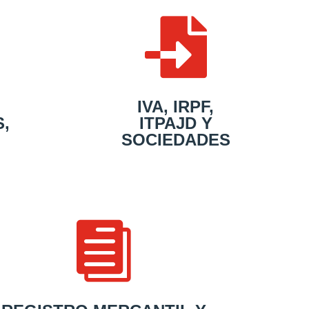

IVA, IRPF,
,
ITPAJD Y
SOCIEDADES
