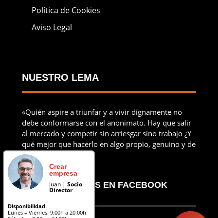
Política de Cookies
Aviso Legal
NUESTRO LEMA
«Quién aspire a triunfar y a vivir dignamente no
debe conformarse con el anonimato. Hay que salir
al mercado y competir sin arriesgar sino trabajo ¿Y
qué mejor que hacerlo en algo propio, genuino y de
uno mismo?»
Crear
empresa
SÍGANOS EN FACEBOOK
Juan |
Socio
Director
Disponibilidad
Lunes – Viernes: 9:00h a 20:00h