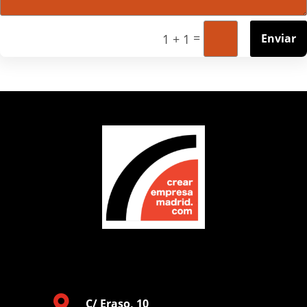
=
Enviar
1 + 1

C/ Eraso, 10